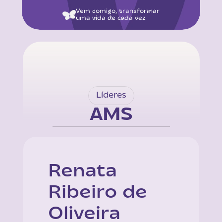
Vem comigo, transformar
uma vida de cada vez
Líderes
AMS
Renata 
Ribeiro de 
Oliveira 