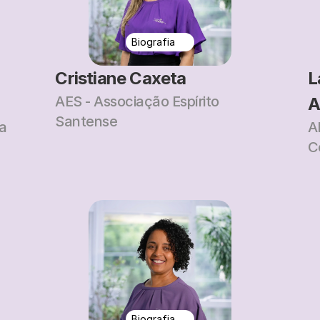
Biografia
Cristiane Caxeta
L
AES - Associação Espírito 
A
Santense
ra
A
C
Biografia