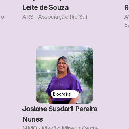
Leite de Souza
R
ro
ARS - Associação Rio Sul
A
E
Biografia
Josiane Susdarli Pereira 
Nunes
MMO - Missão Mineira Oeste